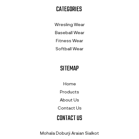
CATEGORIES
Wresling Wear
Baseball Wear
Fitness Wear
Softball Wear
SITEMAP
Home
Products
About Us
Contact Us
CONTACT US
Mohala Doburji Araian Sialkot