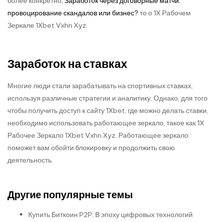
провоцирование скандалов или бизнес?
то о 1X Рабочем
Зеркале 1Xbet Vxhn Xyz.
Заработок на ставках
Многие люди стали зарабатывать на спортивных ставках,
используя различные стратегии и аналитику. Однако, для того
чтобы получить доступ к сайту 1Xbet, где можно делать ставки,
необходимо использовать работающее зеркало, такое как 1X
Рабочее Зеркало 1Xbet Vxhn Xyz. Работающее зеркало
поможет вам обойти блокировку и продолжить свою
деятельность.
Другие популярные темы
Купить Биткоин P2P: В эпоху цифровых технологий