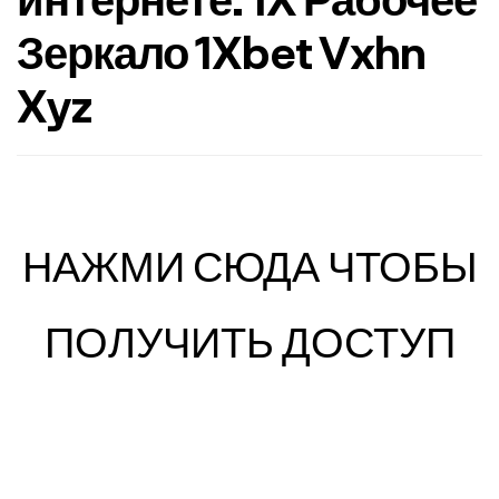
Зеркало 1Xbet Vxhn
Xyz
НАЖМИ СЮДА ЧТОБЫ
ПОЛУЧИТЬ ДОСТУП