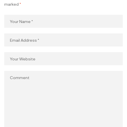
marked
*