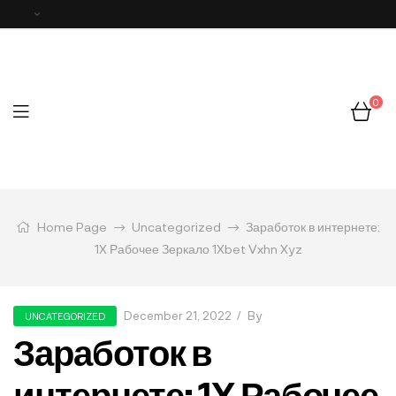
0
Home Page
Uncategorized
Заработок в интернете:
1X Рабочее Зеркало 1Xbet Vxhn Xyz
December 21, 2022
By
UNCATEGORIZED
Заработок в
интернете: 1X Рабочее